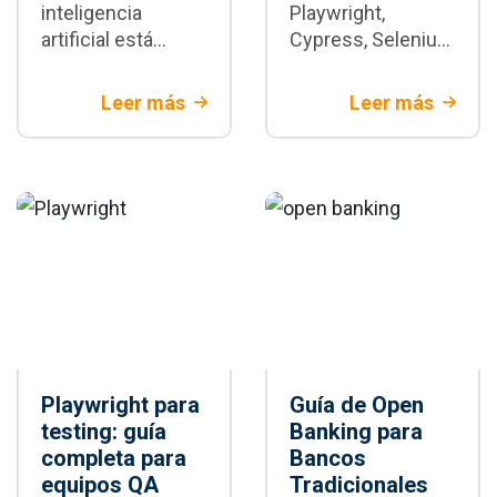
inteligencia
Playwright,
artificial está
Cypress, Selenium
transformando la
y WebdriverIO con
automatización de
criterios técnicos
Leer más
Leer más
pruebas con
y de negocio.
Playwright:
Descubre cuándo
generación de
Playwright es la
tests,
mejor decisión
mantenimiento y
para tu proyecto.
CI/CD
Playwright para
Guía de Open
testing: guía
Banking para
completa para
Bancos
equipos QA
Tradicionales