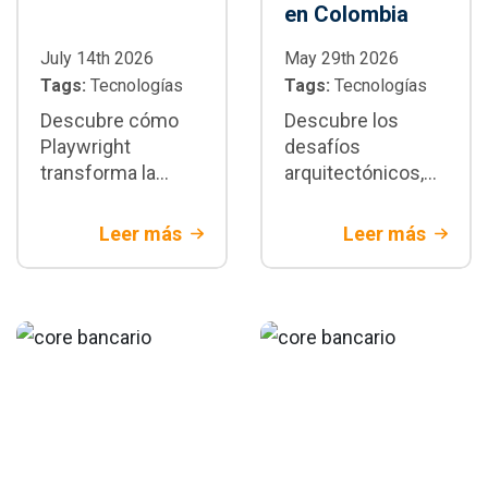
en Colombia
July 14th 2026
May 29th 2026
Tags:
Tecnologías
Tags:
Tecnologías
Descubre cómo
Descubre los
Playwright
desafíos
transforma la
arquitectónicos,
automatización de
de seguridad y de
pruebas E2E:
integración del
Leer más
Leer más
arquitectura,
Open banking en
paralelización,
Colombia. Aprende
integración CI/CD,
a modernizar tu
buenas prácticas y
tecnología para
cuándo adoptarlo
banca tradicional
en proyectos
empresariales