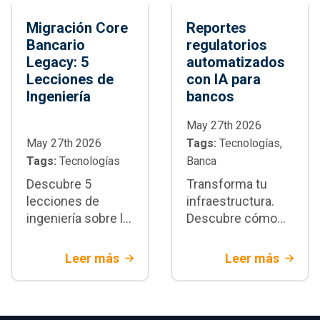
Migración Core
Reportes
Bancario
regulatorios
Legacy: 5
automatizados
Lecciones de
con IA para
Ingeniería
bancos
May 27th 2026
May 27th 2026
Tags:
Tecnologías,
Tags:
Tecnologías
Banca
Descubre 5
Transforma tu
lecciones de
infraestructura.
ingeniería sobre la
Descubre cómo
migración core
integrar reportes
bancario legacy.
regulatorios
Leer más
Leer más
Estrategias de
automatizados
arquitectura y
para banca
mitigación de
utilizando