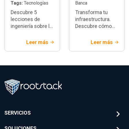
Tags:
Tecnologías
Banca
Descubre 5
Transforma tu
lecciones de
infraestructura.
ingeniería sobre la
Descubre cómo
migración core
integrar reportes
bancario legacy.
regulatorios
Leer más
Leer más
Estrategias de
automatizados
arquitectura y
para banca
mitigación de
utilizando
riesgos
arquitecturas de IA
financieros con
sobre el core
Rootstack
bancario.
SERVICIOS
SOLUCIONES