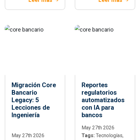
arquitectura,
Open banking en
paralelización,
Colombia. Aprende
integración CI/CD,
a modernizar tu
buenas prácticas y
tecnología para
cuándo adoptarlo
banca tradicional
en proyectos
empresariales
Migración Core
Reportes
Bancario
regulatorios
Legacy: 5
automatizados
Lecciones de
con IA para
Ingeniería
bancos
May 27th 2026
May 27th 2026
Tags:
Tecnologías,