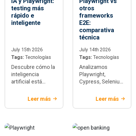
IA y Playwright:
Playwright vs
testing más
otros
rápido e
frameworks
inteligente
E2E:
comparativa
técnica
July 15th 2026
July 14th 2026
Tags:
Tecnologías
Tags:
Tecnologías
Descubre cómo la
Analizamos
inteligencia
Playwright,
artificial está
Cypress, Selenium
transformando la
y WebdriverIO con
automatización de
criterios técnicos
Leer más
Leer más
pruebas con
y de negocio.
Playwright:
Descubre cuándo
generación de
Playwright es la
tests,
mejor decisión
mantenimiento y
para tu proyecto.