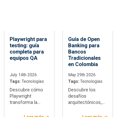
CI/CD
Playwright para
Guía de Open
testing: guía
Banking para
completa para
Bancos
equipos QA
Tradicionales
en Colombia
July 14th 2026
May 29th 2026
Tags:
Tecnologías
Tags:
Tecnologías
Descubre cómo
Descubre los
Playwright
desafíos
transforma la
arquitectónicos,
automatización de
de seguridad y de
pruebas E2E:
integración del
Leer más
Leer más