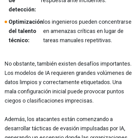
de
respuesta ante incidentes.
detección:
Optimización
los ingenieros pueden concentrarse
del talento
en amenazas críticas en lugar de
técnico:
tareas manuales repetitivas.
No obstante, también existen desafíos importantes.
Los modelos de IA requieren grandes volúmenes de
datos limpios y correctamente etiquetados. Una
mala configuración inicial puede provocar puntos
ciegos o clasificaciones imprecisas.
Además, los atacantes están comenzando a
desarrollar tácticas de evasión impulsadas por IA,
generando un escenario donde las organizaciones