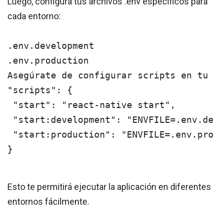
Luego, configura tus archivos .env específicos para
cada entorno:
.env.development

.env.production

Asegúrate de configurar scripts en tu p
"scripts": {

 "start": "react-native start",

 "start:development": "ENVFILE=.env.dev
 "start:production": "ENVFILE=.env.prod
}
Esto te permitirá ejecutar la aplicación en diferentes
entornos fácilmente.