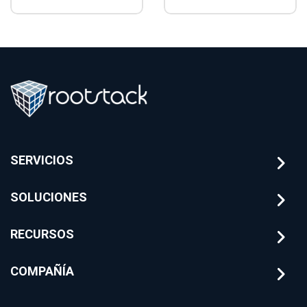
Estrategias de
automatizados
arquitectura y
para banca
mitigación de
utilizando
riesgos
arquitecturas de IA
financieros con
sobre el core
Rootstack
bancario.
SERVICIOS
SOLUCIONES
RECURSOS
COMPAÑÍA