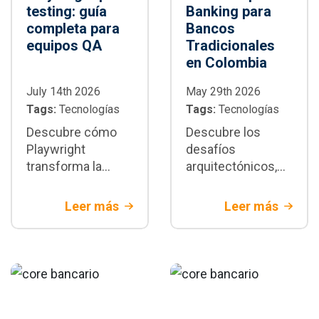
testing: guía
Banking para
completa para
Bancos
equipos QA
Tradicionales
en Colombia
July 14th 2026
May 29th 2026
Tags:
Tecnologías
Tags:
Tecnologías
Descubre cómo
Descubre los
Playwright
desafíos
transforma la
arquitectónicos,
automatización de
de seguridad y de
pruebas E2E:
integración del
Leer más
Leer más
arquitectura,
Open banking en
paralelización,
Colombia. Aprende
integración CI/CD,
a modernizar tu
buenas prácticas y
tecnología para
cuándo adoptarlo
banca tradicional
en proyectos