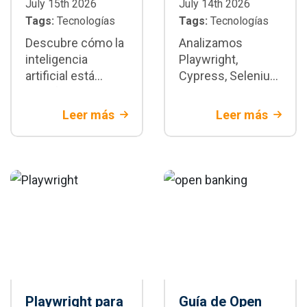
July 15th 2026
July 14th 2026
Tags:
Tecnologías
Tags:
Tecnologías
Descubre cómo la
Analizamos
inteligencia
Playwright,
artificial está
Cypress, Selenium
transformando la
y WebdriverIO con
automatización de
criterios técnicos
Leer más
Leer más
pruebas con
y de negocio.
Playwright:
Descubre cuándo
generación de
Playwright es la
tests,
mejor decisión
mantenimiento y
para tu proyecto.
CI/CD
Playwright para
Guía de Open