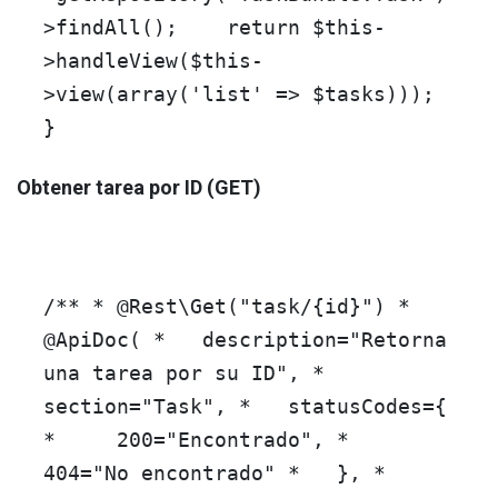
>
findAll
();
return
$this
-
>
handleView
(
$this
-
>
view
(
array
(
'list'
=>
$tasks
)));
}
Obtener tarea por ID (GET)
/** *
@Rest
\Get("task/{id}") *
@ApiDoc
( * description="Retorna
una tarea por su ID", *
section="Task", * statusCodes={
* 200="Encontrado", *
404="No encontrado" * }, *