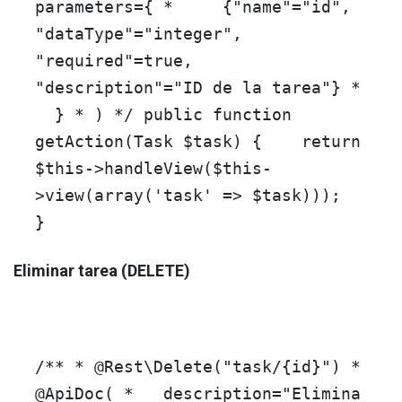
parameters={ * {"name"="id",
"dataType"="integer",
"required"=true,
"description"="ID de la tarea"} *
} * ) */
public
function
getAction
(
Task
$task
)
{
return
$this
->
handleView
(
$this
-
>
view
(
array
(
'task'
=>
$task
)));
}
Eliminar tarea (DELETE)
/** *
@Rest
\Delete("task/{id}") *
@ApiDoc
( * description="Elimina