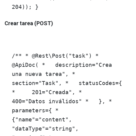
204
)); }
Crear tarea (POST)
/** *
@Rest
\Post("task") *
@ApiDoc
( * description="Crea
una nueva tarea", *
section="Task", * statusCodes={
* 201="Creada", *
400="Datos inválidos" * }, *
parameters={ *
{"name"="content",
"dataType"="string",