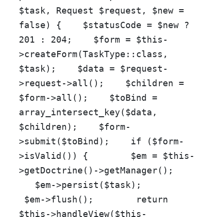
$task
, Request
$request
,
$new
=
false
)
{
$statusCode
=
$new
?
201
:
204
;
$form
=
$this
-
>
createForm
(
TaskType
::
class
,
$task
);
$data
=
$request
-
>request->
all
();
$children
=
$form
->
all
();
$toBind
=
array_intersect_key
(
$data
,
$children
);
$form
-
>
submit
(
$toBind
);
if
(
$form
-
>
isValid
()) {
$em
=
$this
-
>
getDoctrine
()->
getManager
();
$em
->
persist
(
$task
);
$em
->
flush
();
return
$this
->
handleView
(
$this
-