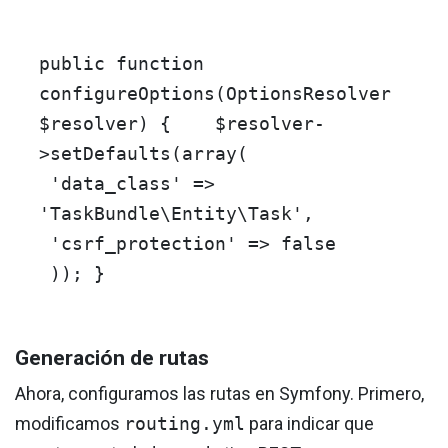
public
function
configureOptions
(
OptionsResolver
$resolver
)
{
$resolver
-
>
setDefaults
(
array
(
'data_class'
=>
'TaskBundle\Entity\Task'
,
'csrf_protection'
=>
false
)); }
Generación de rutas
Ahora, configuramos las rutas en Symfony. Primero,
modificamos
routing.yml
para indicar que