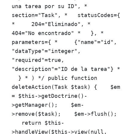
una tarea por su ID", *
section="Task", * statusCodes={
* 204="Eliminado", *
404="No encontrado" * }, *
parameters={ * {"name"="id",
"dataType"="integer",
"required"=true,
"description"="ID de la tarea"} *
} * ) */
public
function
deleteAction
(
Task
$task
)
{
$em
=
$this
->
getDoctrine
()-
>
getManager
();
$em
-
>
remove
(
$task
);
$em
->
flush
();
return
$this
-
>
handleView
(
$this
->
view
(
null
,