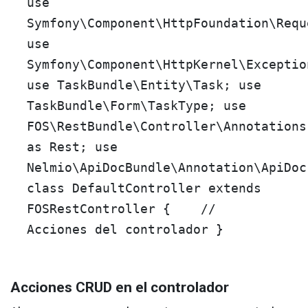
use
Symfony
\
Component
\
HttpFoundation
\
Requ
use
Symfony
\
Component
\
HttpKernel
\
Exceptio
use
TaskBundle
\
Entity
\
Task
;
use
TaskBundle
\
Form
\
TaskType
;
use
FOS
\
RestBundle
\
Controller
\
Annotations
as
Rest
;
use
Nelmio
\
ApiDocBundle
\
Annotation
\
ApiDoc
class
DefaultController
extends
FOSRestController
{
//
Acciones del controlador
}
Acciones CRUD en el controlador