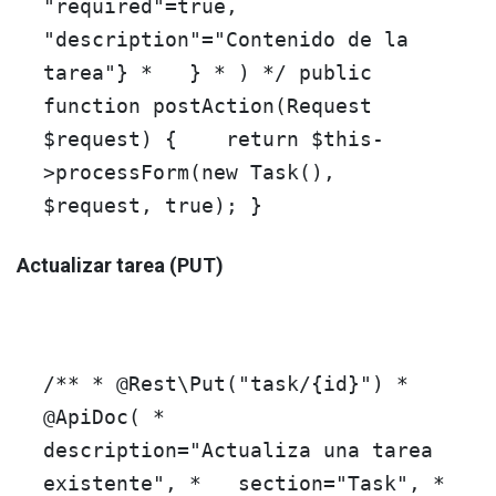
"required"=true,
"description"="Contenido de la
tarea"} * } * ) */
public
function
postAction
(
Request
$request
)
{
return
$this
-
>
processForm
(
new
Task
(),
$request
,
true
); }
Actualizar tarea (PUT)
/** *
@Rest
\Put("task/{id}") *
@ApiDoc
( *
description="Actualiza una tarea
existente", * section="Task", *