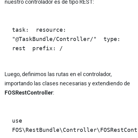
nuestro controlador es de tipo REST:
task:
resource:
"@TaskBundle/Controller/"
type:
rest
prefix:
/
Luego, definimos las rutas en el controlador,
importando las clases necesarias y extendiendo de
FOSRestController
:
use
FOS
\
RestBundle
\
Controller
\
FOSRestCont