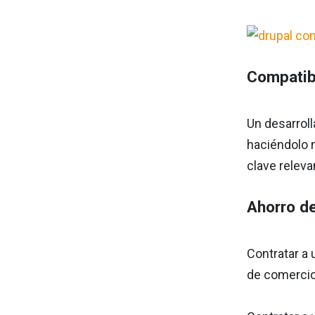
Compatib
Un desarrol
haciéndolo m
clave relev
Ahorro d
Contratar a 
de comercio