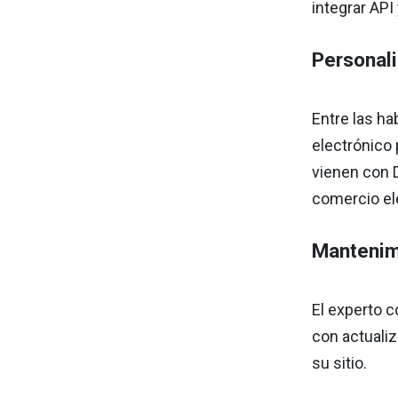
integrar AP
Personal
Entre las ha
electrónico 
vienen con 
comercio el
Mantenim
El experto 
con actuali
su sitio.