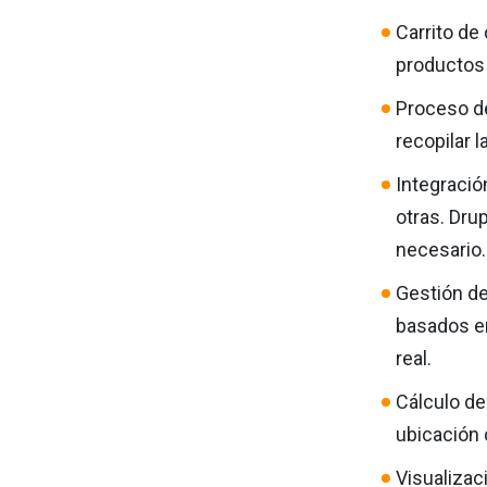
Carrito de
productos a
Proceso de
recopilar 
Integració
otras. Dru
necesario.
Gestión de
basados en
real.
Cálculo de
ubicación 
Visualizac