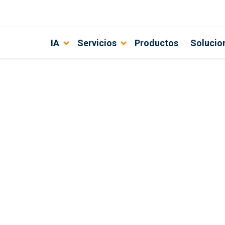
IA
Servicios
Productos
Solucio
rrollador de Drupal Commerce