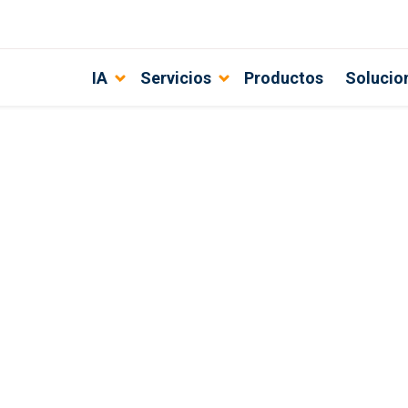
IA
Servicios
Productos
Solucio
a de e-learning personalizada