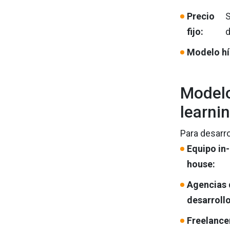
Precio
S
fijo:
d
Modelo hí
Modelo
learni
Para desarro
Equipo in-
house:
Agencias 
desarrollo
Freelance