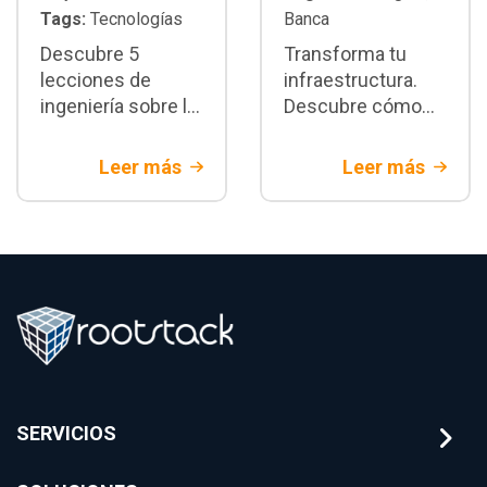
Tags:
Tecnologías
Banca
Descubre 5
Transforma tu
lecciones de
infraestructura.
ingeniería sobre la
Descubre cómo
migración core
integrar reportes
bancario legacy.
regulatorios
Leer más
Leer más
Estrategias de
automatizados
arquitectura y
para banca
mitigación de
utilizando
riesgos
arquitecturas de IA
financieros con
sobre el core
Rootstack
bancario.
SERVICIOS