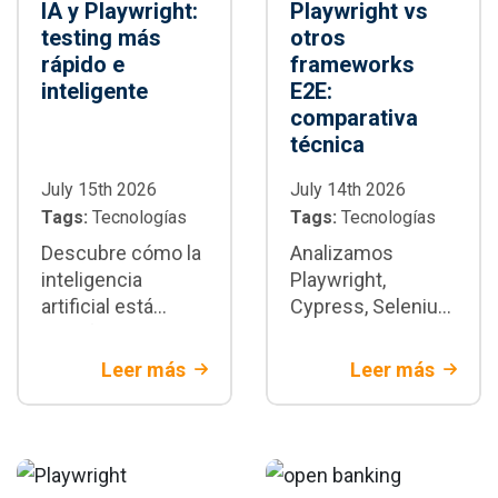
IA y Playwright:
Playwright vs
testing más
otros
rápido e
frameworks
inteligente
E2E:
comparativa
técnica
July 15th 2026
July 14th 2026
Tags:
Tecnologías
Tags:
Tecnologías
Descubre cómo la
Analizamos
inteligencia
Playwright,
artificial está
Cypress, Selenium
transformando la
y WebdriverIO con
automatización de
criterios técnicos
Leer más
Leer más
pruebas con
y de negocio.
Playwright:
Descubre cuándo
generación de
Playwright es la
tests,
mejor decisión
mantenimiento y
para tu proyecto.