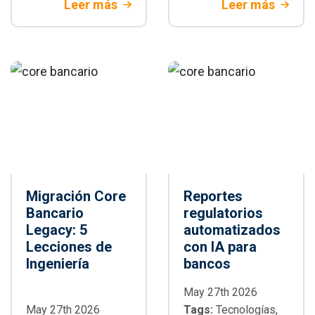
Leer más
Leer más
arquitectura,
Open banking en
paralelización,
Colombia. Aprende
integración CI/CD,
a modernizar tu
buenas prácticas y
tecnología para
cuándo adoptarlo
banca tradicional
en proyectos
empresariales
Migración Core
Reportes
Bancario
regulatorios
Legacy: 5
automatizados
Lecciones de
con IA para
Ingeniería
bancos
May 27th 2026
May 27th 2026
Tags:
Tecnologías,