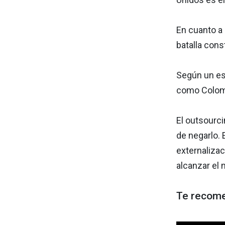
En cuanto a 
batalla cons
Según un est
como Colomb
El outsourc
de negarlo.
externaliza
alcanzar el
Te recom