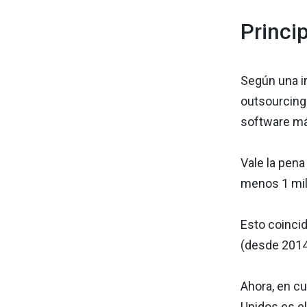
Princi
Según una in
outsourcing
software má
Vale la pen
menos 1 mil
Esto coincid
(desde 2014
Ahora, en cu
Unidos es e