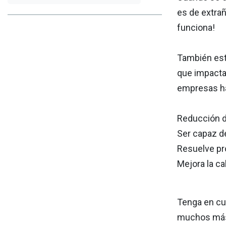
es de extrañ
funciona!
También est
que impacta
empresas han
Reducción 
Ser capaz d
Resuelve pr
Mejora la ca
Tenga en cue
muchos más b