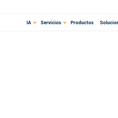
IA
Servicios
Productos
Solucio
do lo que debes saber