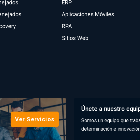
nejados
ERP
anejados
Aplicaciones Móviles
scovery
RPA
Sitios Web
Únete a nuestro equi
Ver Servicios
Somos un equipo que traba
determinación e innovació