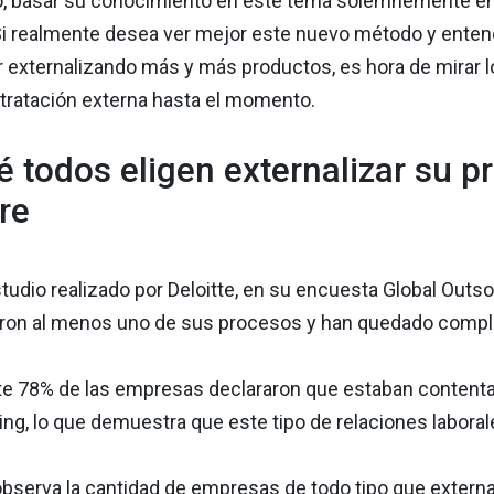
, basar su conocimiento en este tema solemnemente en l
 Si realmente desea ver mejor este nuevo método y ente
r externalizando más y más productos, es hora de mirar
ntratación externa hasta el momento.
é todos eligen externalizar su p
re
tudio realizado por Deloitte, en su encuesta Global Outs
ron al menos uno de sus procesos y han quedado comple
e 78% de las empresas declararon que estaban contentas 
ng, lo que demuestra que este tipo de relaciones labora
bserva la cantidad de empresas de todo tipo que extern