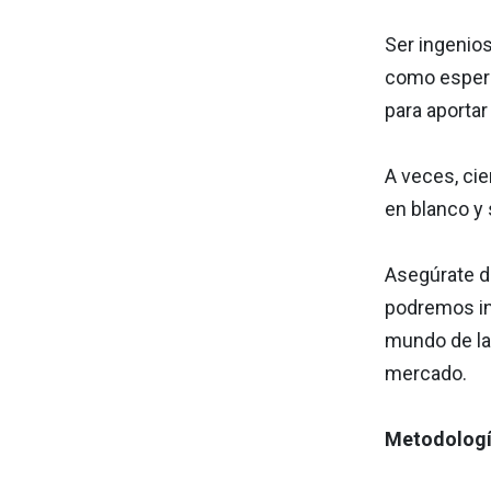
Ser ingenio
como espera
para aporta
A veces, ci
en blanco y 
Asegúrate d
podremos inn
mundo de la
mercado.
Metodología