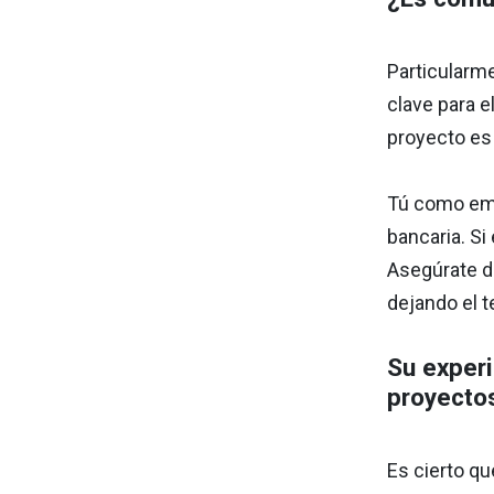
Particularm
clave para e
proyecto es 
Tú como emp
bancaria. Si
Asegúrate de
dejando el 
Su experi
proyectos
Es cierto q