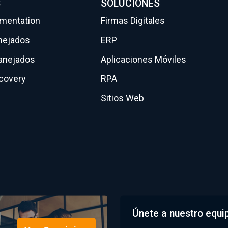
S
SOLUCIONES
gmentation
Firmas Digitales
nejados
ERP
anejados
Aplicaciones Móviles
scovery
RPA
Sitios Web
Únete a nuestro equi