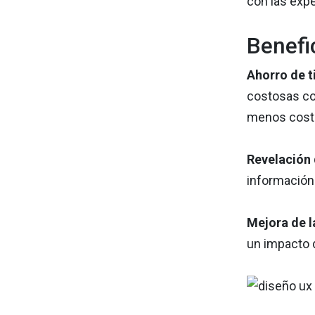
con las expe
Benefi
Ahorro de t
costosas co
menos cost
Revelación 
información
Mejora de l
un impacto d