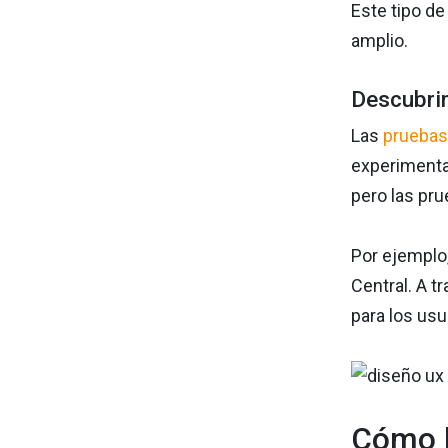
Este tipo de
amplio.
Descubrim
Las
pruebas
experimenta
pero las pru
Por ejemplo,
Central. A t
para los usu
Cómo l