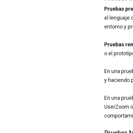
Pruebas pre
el lenguaje 
entorno y p
Pruebas re
o el protot
En una prue
y haciendo 
En una prue
UserZoom o U
comportamie
Pruebas 