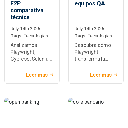
E2E:
equipos QA
comparativa
técnica
July 14th 2026
July 14th 2026
Tags:
Tecnologías
Tags:
Tecnologías
Analizamos
Descubre cómo
Playwright,
Playwright
Cypress, Selenium
transforma la
y WebdriverIO con
automatización de
criterios técnicos
pruebas E2E:
Leer más
Leer más
y de negocio.
arquitectura,
Descubre cuándo
paralelización,
Playwright es la
integración CI/CD,
mejor decisión
buenas prácticas y
para tu proyecto.
cuándo adoptarlo
en proyectos
empresariales