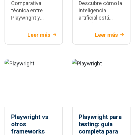
Comparativa
Descubre cómo la
técnica entre
inteligencia
Playwright y
artificial está
Selenium:
transformando la
diferencias
automatización de
Leer más
Leer más
arquitectónicas,
pruebas con
velocidad,
Playwright:
estabilidad y
generación de
escenarios donde
tests,
cada framework
mantenimiento y
es la mejor opción
CI/CD
para tu proyecto
Playwright vs
Playwright para
otros
testing: guía
frameworks
completa para