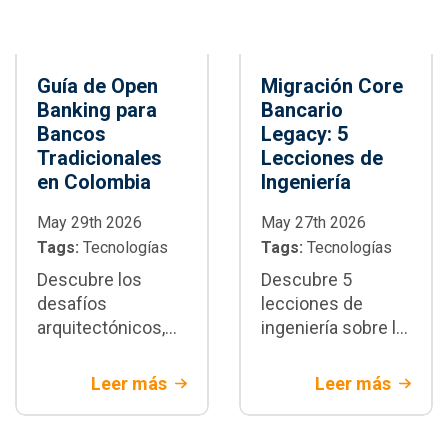
Guía de Open
Migración Core
Banking para
Bancario
Bancos
Legacy: 5
Tradicionales
Lecciones de
en Colombia
Ingeniería
May 29th 2026
May 27th 2026
Tags:
Tecnologías
Tags:
Tecnologías
Descubre los
Descubre 5
desafíos
lecciones de
arquitectónicos,
ingeniería sobre la
de seguridad y de
migración core
integración del
bancario legacy.
Leer más
Leer más
Open banking en
Estrategias de
Colombia. Aprende
arquitectura y
a modernizar tu
mitigación de