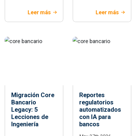
automatización de
de seguridad y de
pruebas E2E:
integración del
Leer más
Leer más
arquitectura,
Open banking en
paralelización,
Colombia. Aprende
integración CI/CD,
a modernizar tu
buenas prácticas y
tecnología para
cuándo adoptarlo
banca tradicional
en proyectos
empresariales
Migración Core
Reportes
Bancario
regulatorios
Legacy: 5
automatizados
Lecciones de
con IA para
Ingeniería
bancos