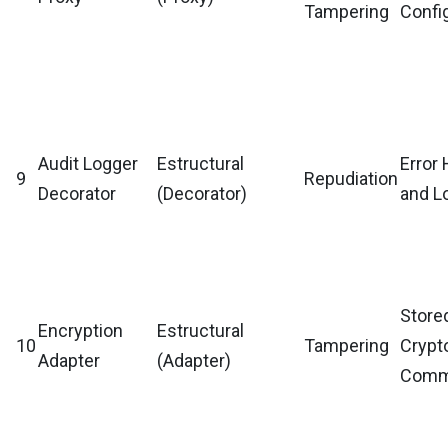
Tampering
Confi
Audit Logger
Estructural
Error 
9
Repudiation
Decorator
(Decorator)
and L
Store
Encryption
Estructural
10
Tampering
Crypt
Adapter
(Adapter)
Comm