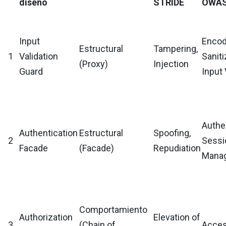
diseño
STRIDE
OWAS
Input
Encod
Estructural
Tampering,
1
Validation
Saniti
(Proxy)
Injection
Guard
Input 
Authen
Authentication
Estructural
Spoofing,
2
Sessi
Facade
(Facade)
Repudiation
Mana
Comportamiento
Authorization
Elevation of
3
(Chain of
Acces