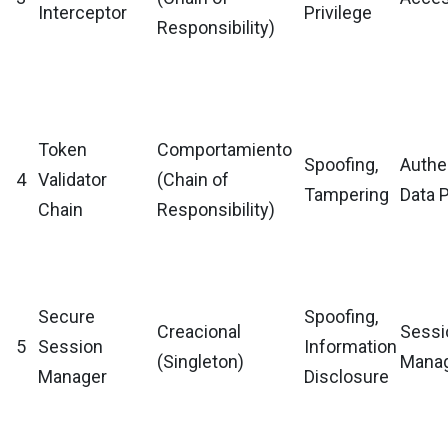
Interceptor
Privilege
Responsibility)
Token
Comportamiento
Spoofing,
Authen
4
Validator
(Chain of
Tampering
Data 
Chain
Responsibility)
Secure
Spoofing,
Creacional
Sessi
5
Session
Information
(Singleton)
Mana
Manager
Disclosure