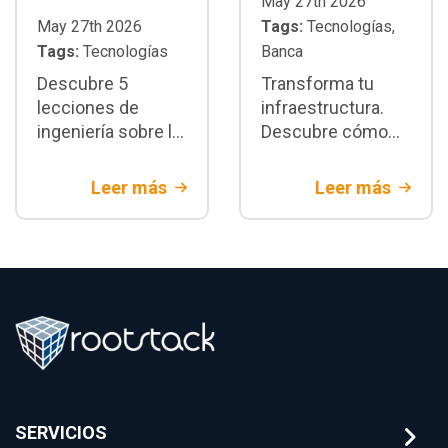
May 27th 2026
May 27th 2026
Tags:
Tecnologías,
Tags:
Tecnologías
Banca
Descubre 5
Transforma tu
lecciones de
infraestructura.
ingeniería sobre la
Descubre cómo
migración core
integrar reportes
bancario legacy.
regulatorios
Leer más
Leer más
Estrategias de
automatizados
arquitectura y
para banca
mitigación de
utilizando
riesgos
arquitecturas de IA
financieros con
sobre el core
Rootstack
bancario.
SERVICIOS