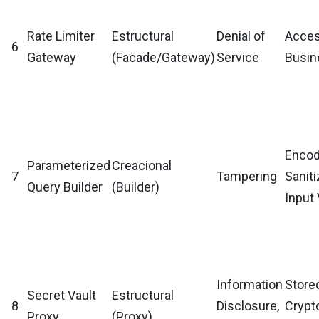
Rate Limiter
Estructural
Denial of
Acces
6
Gateway
(Facade/Gateway)
Service
Busin
Encod
Parameterized
Creacional
7
Tampering
Saniti
Query Builder
(Builder)
Input 
Information
Store
Secret Vault
Estructural
8
Disclosure,
Crypt
Proxy
(Proxy)