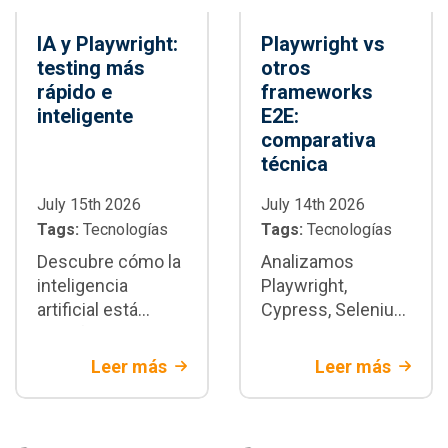
IA y Playwright:
Playwright vs
testing más
otros
rápido e
frameworks
inteligente
E2E:
comparativa
técnica
July 15th 2026
July 14th 2026
Tags:
Tecnologías
Tags:
Tecnologías
Descubre cómo la
Analizamos
inteligencia
Playwright,
artificial está
Cypress, Selenium
transformando la
y WebdriverIO con
automatización de
criterios técnicos
Leer más
Leer más
pruebas con
y de negocio.
Playwright:
Descubre cuándo
generación de
Playwright es la