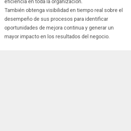
eficiencia en toda la organización.
También obtenga visibilidad en tiempo real sobre el
desempeño de sus procesos para identificar
oportunidades de mejora continua y generar un
mayor impacto en los resultados del negocio.
Optimización predictiva de procesos
Estandarice y automatice flujos con IA que
aprende de sus datos para ejecutar tareas con
precisión, eliminando retrasos.