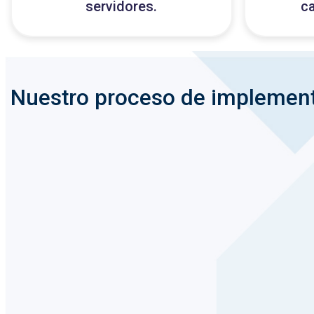
servidores.
ca
Nuestro proceso de implemen
1
2
Creamo
Identificamos los eventos que
escal
activarán las funciones.
lógica
Definimos arquitectura.
servic