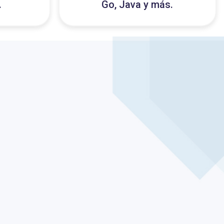
.
Go, Java y más.
4
 con API
Usamos CloudWatch para
DB u otros
métricas y trazas. Ajustamos
mos.
tiempos de ejecución y costos.