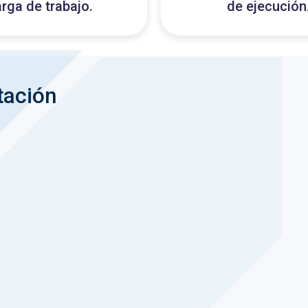
rga de trabajo.
de ejecución
tación
3
s funciones ligeras y
Conectamos Lambda
ables. Implementamos
Gateway, S3, Dynamo
 y conexiones con AWS
servicios. Desplega
ios.