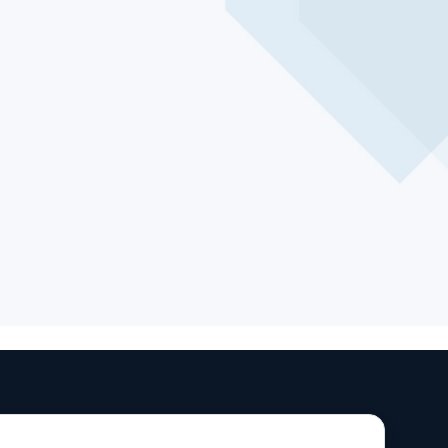
4
as de
Se habilitan métricas, alertas y
res y
reglas de autoescalado. El
clúster se mantiene optimizado.