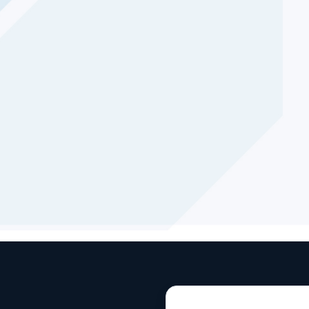
3
Conectamos sistem
ter se adapta al tipo de
archivos, contenedo
 de trabajo científicas o
frameworks HPC.
niería.