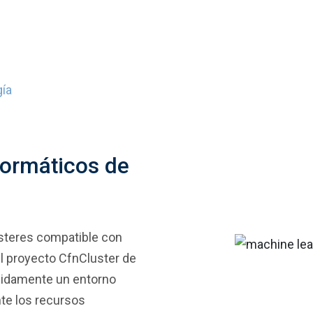
gía
formáticos de
ústeres compatible con
el proyecto CfnCluster de
ápidamente un entorno
te los recursos