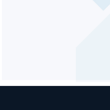
1
2
Se definen los permisos, redes
El clús
y recursos necesarios en AWS.
cargas
El entorno queda listo.
de inge