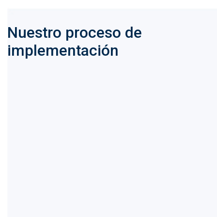
Nuestro proceso de
implementación
1
Creamos el archivo de configuración YAML
para CI/CD. Se define el flujo básico de
2
integración.