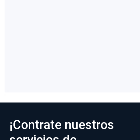
Conectamos servicios externos, colas y
almacenamiento asegurando flujos
4
confiables.
Ejecutamos pruebas funcionales y
automatizadas, y desplegamos en servidores
o cloud .
¡Contrate nuestros
servicios de