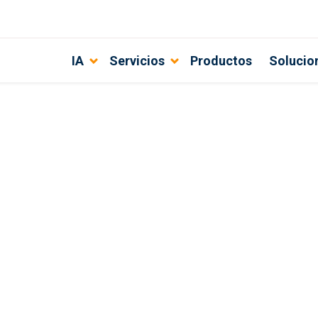
IA
Servicios
Productos
Solucio
o aplicarlas y maximizar la produc