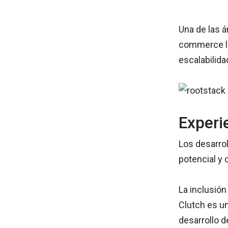
Una de las á
commerce l
escalabilida
Experi
Los desarro
potencial y
La inclusió
Clutch es un
desarrollo 