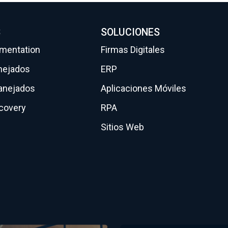
S
SOLUCIONES
gmentation
Firmas Digitales
nejados
ERP
anejados
Aplicaciones Móviles
scovery
RPA
Sitios Web