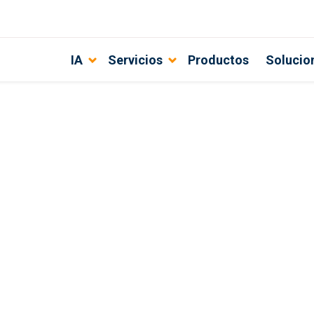
IA
Servicios
Productos
Solucio
 top de mejores compañías de e-co