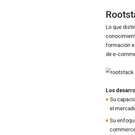
Rootst
Lo que dist
conocimient
formación en
de e-comme
Los desarro
Su capacid
el mercado
Su enfoque
commerce q