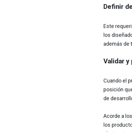
Definir d
Este requeri
los diseñado
además de te
Validar y
Cuando el pr
posición qu
de desarroll
Acorde a lo
los producto