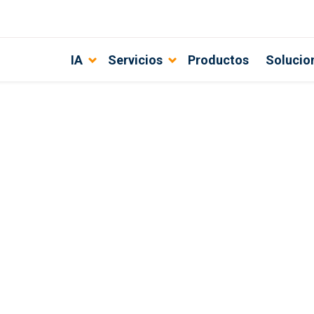
IA
Servicios
Productos
Solucio
 desarrollo de un nuevo producto?