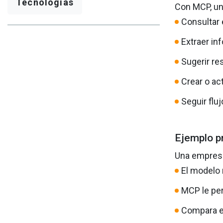
Tecnologías
Con MCP, un
Consultar 
Extraer in
Sugerir re
Crear o act
Seguir flu
Ejemplo p
Una empresa
El modelo r
MCP le per
Compara es