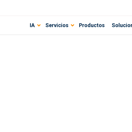
IA
Servicios
Productos
Solucio
e al cliente a la automatización de