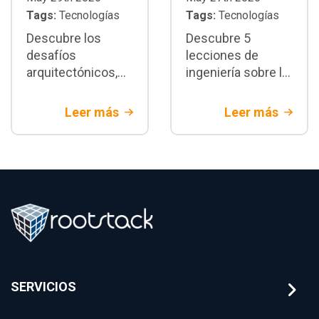
Tags:
Tecnologías
Tags:
Tecnologías
Descubre los
Descubre 5
desafíos
lecciones de
arquitectónicos,
ingeniería sobre la
de seguridad y de
migración core
integración del
bancario legacy.
Leer más
Leer más
Open banking en
Estrategias de
Colombia. Aprende
arquitectura y
a modernizar tu
mitigación de
tecnología para
riesgos
banca tradicional
financieros con
Rootstack
SERVICIOS