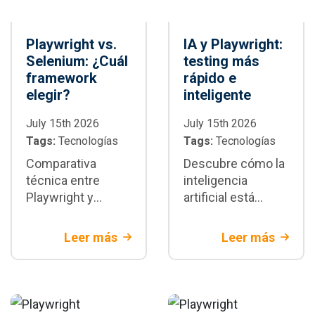
Playwright vs.
IA y Playwright:
Selenium: ¿Cuál
testing más
framework
rápido e
elegir?
inteligente
July 15th 2026
July 15th 2026
Tags:
Tecnologías
Tags:
Tecnologías
Comparativa
Descubre cómo la
técnica entre
inteligencia
Playwright y
artificial está
Selenium:
transformando la
diferencias
automatización de
Leer más
Leer más
arquitectónicas,
pruebas con
velocidad,
Playwright:
estabilidad y
generación de
escenarios donde
tests,