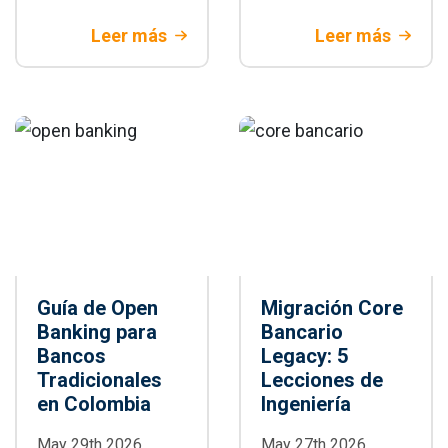
y WebdriverIO con
automatización de
criterios técnicos
pruebas E2E:
Leer más
Leer más
y de negocio.
arquitectura,
Descubre cuándo
paralelización,
Playwright es la
integración CI/CD,
mejor decisión
buenas prácticas y
para tu proyecto.
cuándo adoptarlo
en proyectos
empresariales
Guía de Open
Migración Core
Banking para
Bancario
Bancos
Legacy: 5
Tradicionales
Lecciones de
en Colombia
Ingeniería
May 29th 2026
May 27th 2026