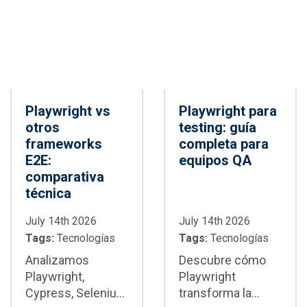
cada framework
mantenimiento y
es la mejor opción
CI/CD
para tu proyecto
Playwright vs
Playwright para
otros
testing: guía
frameworks
completa para
E2E:
equipos QA
comparativa
técnica
July 14th 2026
July 14th 2026
Tags:
Tecnologías
Tags:
Tecnologías
Analizamos
Descubre cómo
Playwright,
Playwright
Cypress, Selenium
transforma la