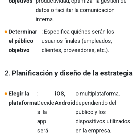
objetivos
productividad, optimizar la gestión de
datos o facilitar la comunicación
interna.
Determinar
: Especifica quiénes serán los
el público
usuarios finales (empleados,
objetivo
clientes, proveedores, etc.).
2.
Planificación y diseño de la estrategia
Elegir la
:
iOS,
o multiplataforma,
plataforma
Decide
Android
dependiendo del
si la
público y los
app
dispositivos utilizados
será
en la empresa.