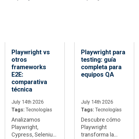
cada framework
mantenimiento y
es la mejor opción
CI/CD
para tu proyecto
Playwright vs
Playwright para
otros
testing: guía
frameworks
completa para
E2E:
equipos QA
comparativa
técnica
July 14th 2026
July 14th 2026
Tags:
Tecnologías
Tags:
Tecnologías
Analizamos
Descubre cómo
Playwright,
Playwright
Cypress, Selenium
transforma la