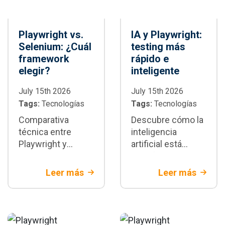
Playwright vs.
IA y Playwright:
Selenium: ¿Cuál
testing más
framework
rápido e
elegir?
inteligente
July 15th 2026
July 15th 2026
Tags:
Tecnologías
Tags:
Tecnologías
Comparativa
Descubre cómo la
técnica entre
inteligencia
Playwright y
artificial está
Selenium:
transformando la
diferencias
automatización de
Leer más
Leer más
arquitectónicas,
pruebas con
velocidad,
Playwright:
estabilidad y
generación de
escenarios donde
tests,