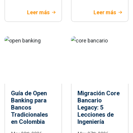
y WebdriverIO con
automatización de
criterios técnicos
pruebas E2E:
Leer más
Leer más
y de negocio.
arquitectura,
Descubre cuándo
paralelización,
Playwright es la
integración CI/CD,
mejor decisión
buenas prácticas y
para tu proyecto.
cuándo adoptarlo
en proyectos
empresariales
Guía de Open
Migración Core
Banking para
Bancario
Bancos
Legacy: 5
Tradicionales
Lecciones de
en Colombia
Ingeniería