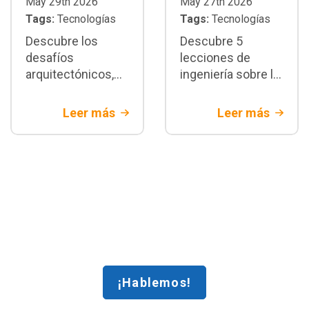
May 29th 2026
May 27th 2026
Tags:
Tecnologías
Tags:
Tecnologías
Descubre los
Descubre 5
desafíos
lecciones de
arquitectónicos,
ingeniería sobre la
de seguridad y de
migración core
integración del
bancario legacy.
Leer más
Leer más
Open banking en
Estrategias de
Colombia. Aprende
arquitectura y
a modernizar tu
mitigación de
tecnología para
riesgos
banca tradicional
financieros con
Rootstack
¡Hablemos!