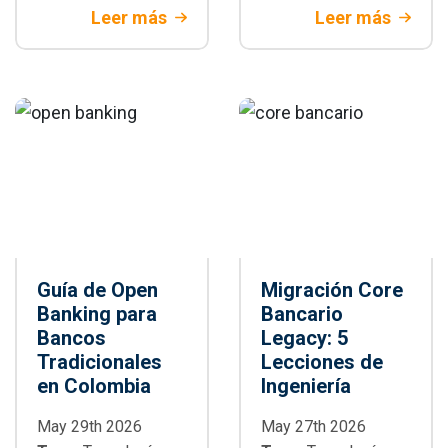
criterios técnicos
pruebas E2E:
Leer más
Leer más
y de negocio.
arquitectura,
Descubre cuándo
paralelización,
Playwright es la
integración CI/CD,
mejor decisión
buenas prácticas y
para tu proyecto.
cuándo adoptarlo
en proyectos
empresariales
Guía de Open
Migración Core
Banking para
Bancario
Bancos
Legacy: 5
Tradicionales
Lecciones de
en Colombia
Ingeniería
May 29th 2026
May 27th 2026