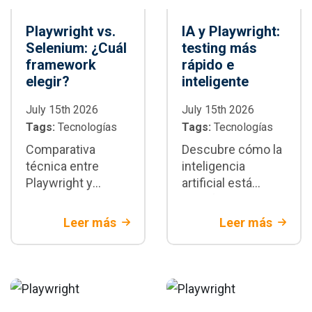
Playwright vs.
IA y Playwright:
Selenium: ¿Cuál
testing más
framework
rápido e
elegir?
inteligente
July 15th 2026
July 15th 2026
Tags:
Tecnologías
Tags:
Tecnologías
Comparativa
Descubre cómo la
técnica entre
inteligencia
Playwright y
artificial está
Selenium:
transformando la
diferencias
automatización de
Leer más
Leer más
arquitectónicas,
pruebas con
velocidad,
Playwright:
estabilidad y
generación de
escenarios donde
tests,
cada framework
mantenimiento y