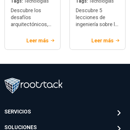
Tags:
Tecnologías
Tags:
Tecnologías
Descubre los
Descubre 5
desafíos
lecciones de
arquitectónicos,
ingeniería sobre la
de seguridad y de
migración core
integración del
bancario legacy.
Leer más
Leer más
Open banking en
Estrategias de
Colombia. Aprende
arquitectura y
a modernizar tu
mitigación de
tecnología para
riesgos
banca tradicional
financieros con
Rootstack
SERVICIOS
SOLUCIONES