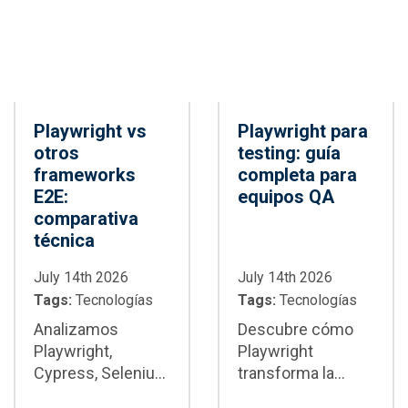
es la mejor opción
CI/CD
para tu proyecto
Playwright vs
Playwright para
otros
testing: guía
frameworks
completa para
E2E:
equipos QA
comparativa
técnica
July 14th 2026
July 14th 2026
Tags:
Tecnologías
Tags:
Tecnologías
Analizamos
Descubre cómo
Playwright,
Playwright
Cypress, Selenium
transforma la
y WebdriverIO con
automatización de