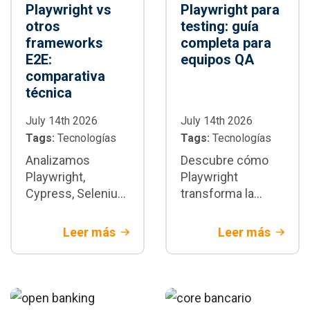
Playwright vs
Playwright para
otros
testing: guía
frameworks
completa para
E2E:
equipos QA
comparativa
técnica
July 14th 2026
July 14th 2026
Tags:
Tecnologías
Tags:
Tecnologías
Analizamos
Descubre cómo
Playwright,
Playwright
Cypress, Selenium
transforma la
y WebdriverIO con
automatización de
criterios técnicos
pruebas E2E:
Leer más
Leer más
y de negocio.
arquitectura,
Descubre cuándo
paralelización,
Playwright es la
integración CI/CD,
mejor decisión
buenas prácticas y
para tu proyecto.
cuándo adoptarlo