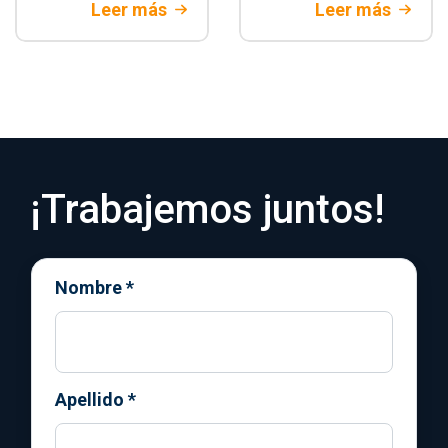
integración del
bancario legacy.
Leer más
Leer más
Open banking en
Estrategias de
Colombia. Aprende
arquitectura y
a modernizar tu
mitigación de
tecnología para
riesgos
banca tradicional
financieros con
Rootstack
¡Trabajemos juntos!
Nombre
*
Apellido
*