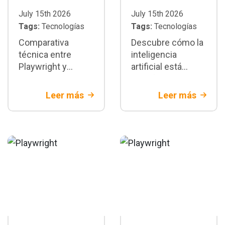
July 15th 2026
July 15th 2026
Tags:
Tecnologías
Tags:
Tecnologías
Comparativa
Descubre cómo la
técnica entre
inteligencia
Playwright y
artificial está
Selenium:
transformando la
diferencias
automatización de
Leer más
Leer más
arquitectónicas,
pruebas con
velocidad,
Playwright:
estabilidad y
generación de
escenarios donde
tests,
cada framework
mantenimiento y
es la mejor opción
CI/CD
para tu proyecto