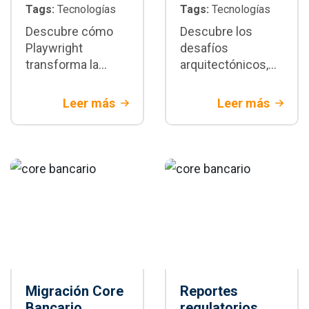
Tags:
Tecnologías
Tags:
Tecnologías
Descubre cómo
Descubre los
Playwright
desafíos
transforma la
arquitectónicos,
automatización de
de seguridad y de
pruebas E2E:
integración del
Leer más
Leer más
arquitectura,
Open banking en
paralelización,
Colombia. Aprende
integración CI/CD,
a modernizar tu
buenas prácticas y
tecnología para
cuándo adoptarlo
banca tradicional
en proyectos
empresariales
Migración Core
Reportes
Bancario
regulatorios