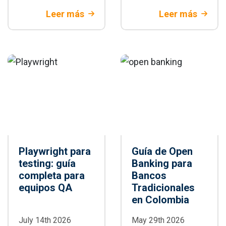
automatización de
criterios técnicos
Leer más
Leer más
pruebas con
y de negocio.
Playwright:
Descubre cuándo
generación de
Playwright es la
tests,
mejor decisión
mantenimiento y
para tu proyecto.
CI/CD
Playwright para
Guía de Open
testing: guía
Banking para
completa para
Bancos
equipos QA
Tradicionales
en Colombia
July 14th 2026
May 29th 2026