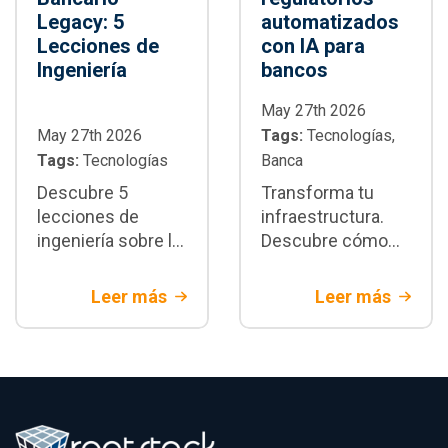
Legacy: 5
automatizados
Lecciones de
con IA para
Ingeniería
bancos
May 27th 2026
May 27th 2026
Tags:
Tecnologías,
Tags:
Tecnologías
Banca
Descubre 5
Transforma tu
lecciones de
infraestructura.
ingeniería sobre la
Descubre cómo
migración core
integrar reportes
bancario legacy.
regulatorios
Leer más
Leer más
Estrategias de
automatizados
arquitectura y
para banca
mitigación de
utilizando
riesgos
arquitecturas de IA
financieros con
sobre el core
Rootstack
bancario.