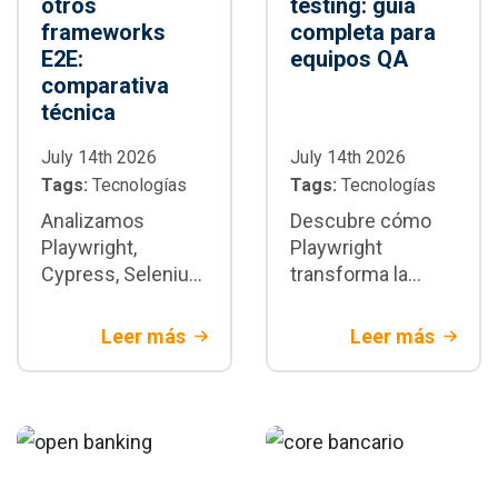
otros
testing: guía
frameworks
completa para
E2E:
equipos QA
comparativa
técnica
July 14th 2026
July 14th 2026
Tags:
Tecnologías
Tags:
Tecnologías
Analizamos
Descubre cómo
Playwright,
Playwright
Cypress, Selenium
transforma la
y WebdriverIO con
automatización de
criterios técnicos
pruebas E2E:
Leer más
Leer más
y de negocio.
arquitectura,
Descubre cuándo
paralelización,
Playwright es la
integración CI/CD,
mejor decisión
buenas prácticas y
para tu proyecto.
cuándo adoptarlo
en proyectos