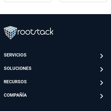
Colombia. Aprende
arquitectura y
a modernizar tu
mitigación de
tecnología para
riesgos
banca tradicional
financieros con
Rootstack
SERVICIOS
SOLUCIONES
RECURSOS
COMPAÑÍA