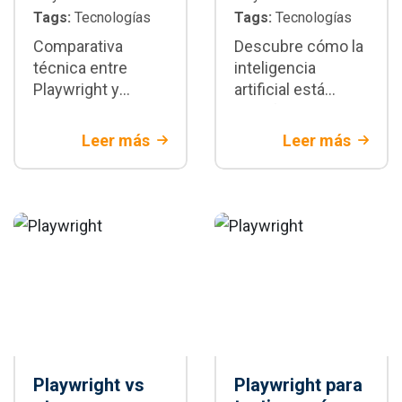
Tags:
Tecnologías
Tags:
Tecnologías
Comparativa
Descubre cómo la
técnica entre
inteligencia
Playwright y
artificial está
Selenium:
transformando la
diferencias
automatización de
Leer más
Leer más
arquitectónicas,
pruebas con
velocidad,
Playwright:
estabilidad y
generación de
escenarios donde
tests,
cada framework
mantenimiento y
es la mejor opción
CI/CD
para tu proyecto
Playwright vs
Playwright para