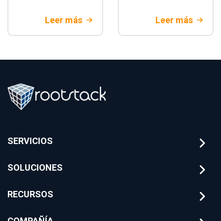
de seguridad y de
migración core
integración del
bancario legacy.
Leer más
Leer más
Open banking en
Estrategias de
Colombia. Aprende
arquitectura y
a modernizar tu
mitigación de
tecnología para
riesgos
banca tradicional
financieros con
Rootstack
SERVICIOS
SOLUCIONES
RECURSOS
COMPAÑÍA