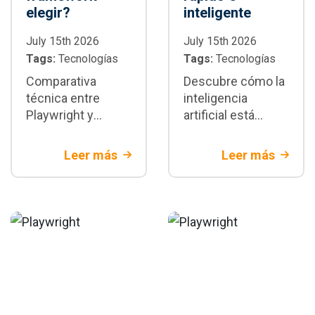
elegir?
inteligente
July 15th 2026
July 15th 2026
Tags:
Tecnologías
Tags:
Tecnologías
Comparativa
Descubre cómo la
técnica entre
inteligencia
Playwright y
artificial está
Selenium:
transformando la
diferencias
automatización de
Leer más
Leer más
arquitectónicas,
pruebas con
velocidad,
Playwright:
estabilidad y
generación de
escenarios donde
tests,
cada framework
mantenimiento y
es la mejor opción
CI/CD
para tu proyecto