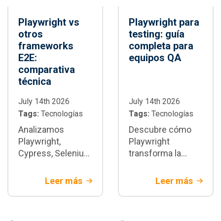
Playwright vs
Playwright para
otros
testing: guía
frameworks
completa para
E2E:
equipos QA
comparativa
técnica
July 14th 2026
July 14th 2026
Tags:
Tecnologías
Tags:
Tecnologías
Analizamos
Descubre cómo
Playwright,
Playwright
Cypress, Selenium
transforma la
y WebdriverIO con
automatización de
criterios técnicos
pruebas E2E:
Leer más
Leer más
y de negocio.
arquitectura,
Descubre cuándo
paralelización,
Playwright es la
integración CI/CD,