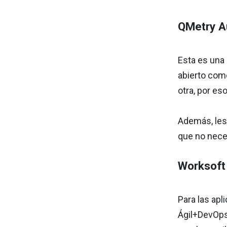
QMetry A
Esta es una
abierto co
otra, por es
Además, les
que no neces
Worksoft
Para las apl
Ágil+DevOps