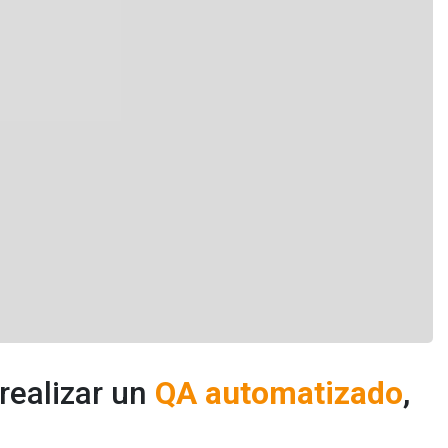
realizar un
QA automatizado
,