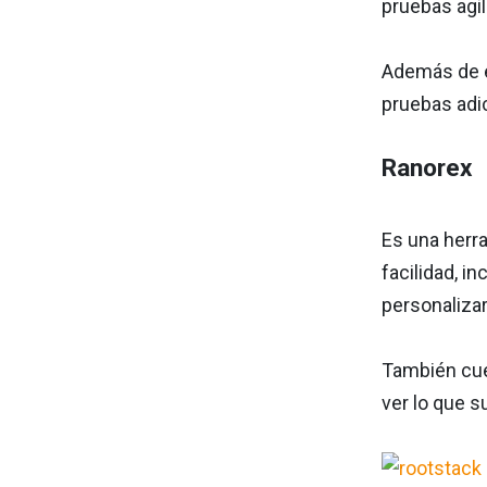
pruebas agi
Además de e
pruebas adi
Ranorex
Es una herr
facilidad, i
personalizar
También cuen
ver lo que s