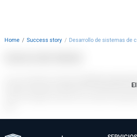
Home
Success story
Desarrollo de sistemas de c
Acerca del cliente
Es una compañía encargada de
distribuir energía eléc
El
República de Panamá, utilizando la tecnología más ava
servicio confiable y eficiente a los usuarios, y aportand
país.