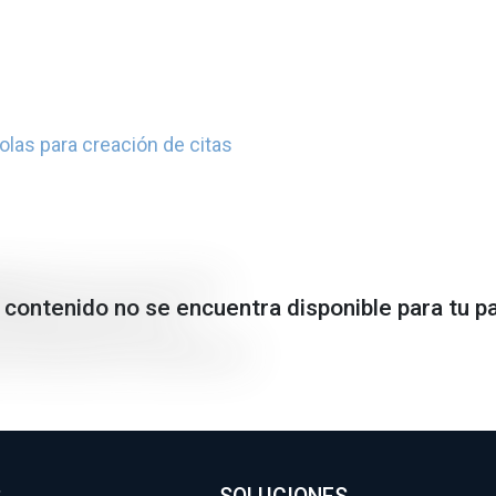
olas para creación de citas
trica
al área noreste de la
 contenido no se encuentra disponible para tu p
nzada para brindar un
o al desarrollo sostenible del