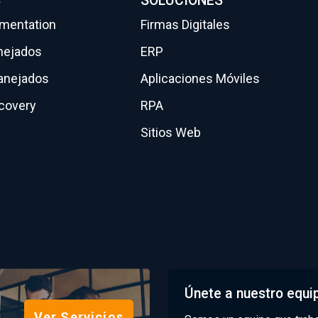
S
SOLUCIONES
gmentation
Firmas Digitales
nejados
ERP
anejados
Aplicaciones Móviles
scovery
RPA
Sitios Web
Únete a nuestro equi
Ver Servicios