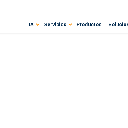
IA
Servicios
Productos
Solucio
ma de Colas para Creación de Citas
ra implementar un sistema de reserva de citas integrado