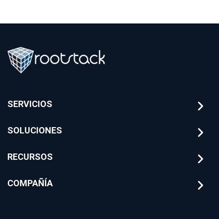
arquitectura y
para banca
mitigación de
utilizando
riesgos
arquitecturas de IA
financieros con
sobre el core
Rootstack
bancario.
SERVICIOS
SOLUCIONES
RECURSOS
COMPAÑÍA