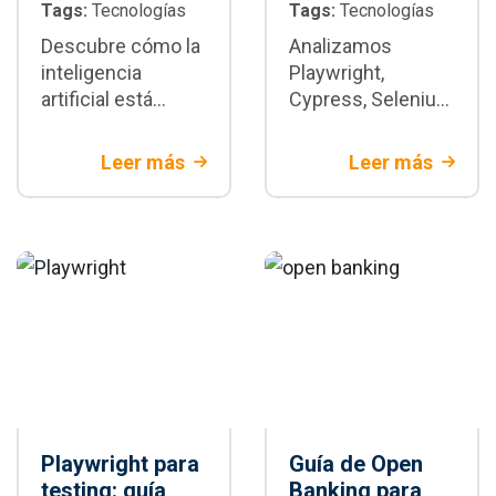
Tags:
Tecnologías
Tags:
Tecnologías
Descubre cómo la
Analizamos
inteligencia
Playwright,
artificial está
Cypress, Selenium
transformando la
y WebdriverIO con
automatización de
criterios técnicos
Leer más
Leer más
pruebas con
y de negocio.
Playwright:
Descubre cuándo
generación de
Playwright es la
tests,
mejor decisión
mantenimiento y
para tu proyecto.
CI/CD
Playwright para
Guía de Open
testing: guía
Banking para