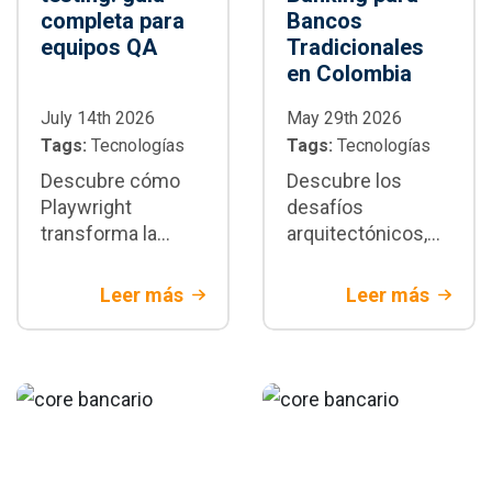
completa para
Bancos
equipos QA
Tradicionales
en Colombia
July 14th 2026
May 29th 2026
Tags:
Tecnologías
Tags:
Tecnologías
Descubre cómo
Descubre los
Playwright
desafíos
transforma la
arquitectónicos,
automatización de
de seguridad y de
pruebas E2E:
integración del
Leer más
Leer más
arquitectura,
Open banking en
paralelización,
Colombia. Aprende
integración CI/CD,
a modernizar tu
buenas prácticas y
tecnología para
cuándo adoptarlo
banca tradicional
en proyectos
empresariales