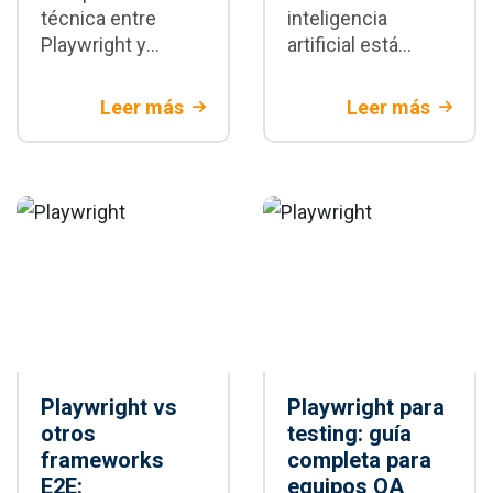
técnica entre
inteligencia
Playwright y
artificial está
Selenium:
transformando la
diferencias
automatización de
Leer más
Leer más
arquitectónicas,
pruebas con
velocidad,
Playwright:
estabilidad y
generación de
escenarios donde
tests,
cada framework
mantenimiento y
es la mejor opción
CI/CD
para tu proyecto
Playwright vs
Playwright para
otros
testing: guía
frameworks
completa para
E2E:
equipos QA