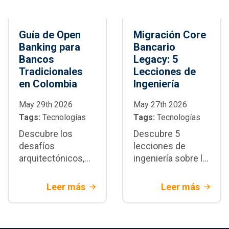
Guía de Open
Migración Core
Banking para
Bancario
Bancos
Legacy: 5
Tradicionales
Lecciones de
en Colombia
Ingeniería
May 29th 2026
May 27th 2026
Tags:
Tecnologías
Tags:
Tecnologías
Descubre los
Descubre 5
desafíos
lecciones de
arquitectónicos,
ingeniería sobre la
de seguridad y de
migración core
integración del
bancario legacy.
Leer más
Leer más
Open banking en
Estrategias de
Colombia. Aprende
arquitectura y
a modernizar tu
mitigación de