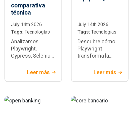
comparativa
técnica
July 14th 2026
July 14th 2026
Tags:
Tecnologías
Tags:
Tecnologías
Analizamos
Descubre cómo
Playwright,
Playwright
Cypress, Selenium
transforma la
y WebdriverIO con
automatización de
criterios técnicos
pruebas E2E:
Leer más
Leer más
y de negocio.
arquitectura,
Descubre cuándo
paralelización,
Playwright es la
integración CI/CD,
mejor decisión
buenas prácticas y
para tu proyecto.
cuándo adoptarlo
en proyectos
empresariales