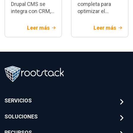
Drupal CMS se
completa para
integra con CRM,
optimizar el
ERP, DAM, CDP y
rendimiento de
más mediante
sitios Drupal
Leer más
Leer más
APIs REST,
empresariales:
GraphQL y
caché, CDN, base
arquitecturas
de datos,
headless para
imágenes, BigPipe
ecosistemas
y escalabilidad
digitales
cloud
conectados.
SERVICIOS
SOLUCIONES
RECURSOS