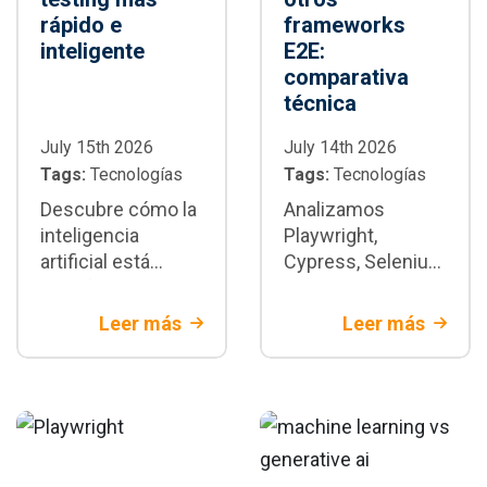
rápido e
frameworks
inteligente
E2E:
comparativa
técnica
July 15th 2026
July 14th 2026
Tags:
Tecnologías
Tags:
Tecnologías
Descubre cómo la
Analizamos
inteligencia
Playwright,
artificial está
Cypress, Selenium
transformando la
y WebdriverIO con
automatización de
criterios técnicos
Leer más
Leer más
pruebas con
y de negocio.
Playwright:
Descubre cuándo
generación de
Playwright es la
tests,
mejor decisión
mantenimiento y
para tu proyecto.
CI/CD