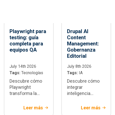
Playwright para
Drupal AI
testing: guía
Content
completa para
Management:
equipos QA
Gobernanza
Editorial
July 14th 2026
July 8th 2026
Tags:
Tecnologías
Tags:
IA
Descubre cómo
Descubre cómo
Playwright
integrar
transforma la
inteligencia
automatización de
artificial en Drupal
pruebas E2E:
CMS para
Leer más
Leer más
arquitectura,
automatizar flujos