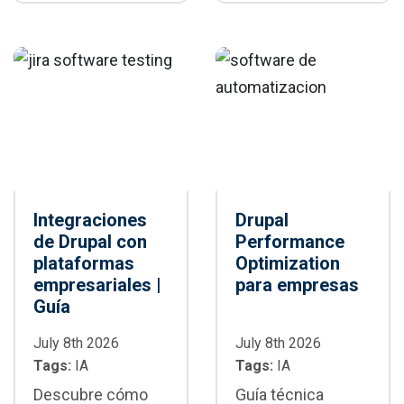
paralelización,
editoriales de
integración CI/CD,
forma segura, con
buenas prácticas y
gobernanza,
cuándo adoptarlo
cumplimiento y
en proyectos
supervisión
empresariales
humana
Integraciones
Drupal
de Drupal con
Performance
plataformas
Optimization
empresariales |
para empresas
Guía
July 8th 2026
July 8th 2026
Tags:
IA
Tags:
IA
Descubre cómo
Guía técnica