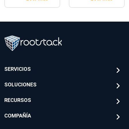
Estrategias de
automatizados
arquitectura y
para banca
mitigación de
utilizando
riesgos
arquitecturas de IA
financieros con
sobre el core
Rootstack
bancario.
SERVICIOS
SOLUCIONES
RECURSOS
COMPAÑÍA