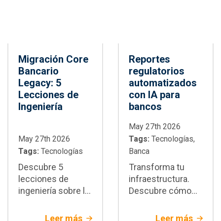
empresariales
Migración Core
Reportes
Bancario
regulatorios
Legacy: 5
automatizados
Lecciones de
con IA para
Ingeniería
bancos
May 27th 2026
May 27th 2026
Tags:
Tecnologías,
Tags:
Tecnologías
Banca
Descubre 5
Transforma tu
lecciones de
infraestructura.
ingeniería sobre la
Descubre cómo
migración core
integrar reportes
bancario legacy.
regulatorios
Leer más
Leer más