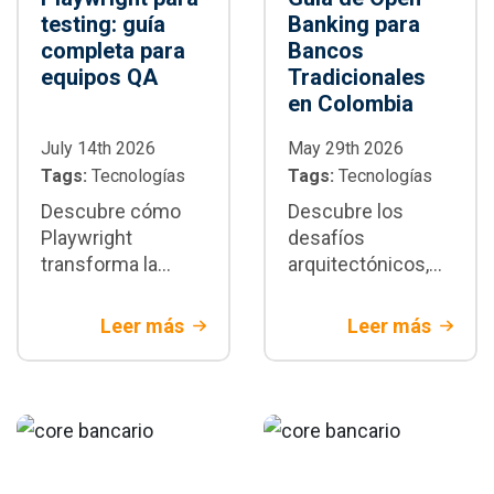
testing: guía
Banking para
completa para
Bancos
equipos QA
Tradicionales
en Colombia
July 14th 2026
May 29th 2026
Tags:
Tecnologías
Tags:
Tecnologías
Descubre cómo
Descubre los
Playwright
desafíos
transforma la
arquitectónicos,
automatización de
de seguridad y de
pruebas E2E:
integración del
Leer más
Leer más
arquitectura,
Open banking en
paralelización,
Colombia. Aprende
integración CI/CD,
a modernizar tu
buenas prácticas y
tecnología para
cuándo adoptarlo
banca tradicional
en proyectos