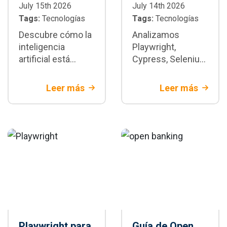
July 15th 2026
July 14th 2026
Tags:
Tecnologías
Tags:
Tecnologías
Descubre cómo la
Analizamos
inteligencia
Playwright,
artificial está
Cypress, Selenium
transformando la
y WebdriverIO con
automatización de
criterios técnicos
Leer más
Leer más
pruebas con
y de negocio.
Playwright:
Descubre cuándo
generación de
Playwright es la
tests,
mejor decisión
mantenimiento y
para tu proyecto.
CI/CD
Playwright para
Guía de Open